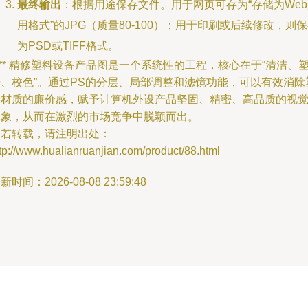
最终输出
：根据用途保存文件。用于网页可存为“存储为We
用格式”的JPG（质量80-100）；用于印刷或后续修改，则
为PSD或TIFF格式。
*** 精修塑料设备产品图是一个系统性的工程，核心在于“清洁、
光、校色”。通过PS的分层、局部调整和滤镜功能，可以有效消除
料材质的廉价感，赋予计算机外设产品坚固、精密、高品质的视
形象，从而在激烈的市场竞争中脱颖而出。
如若转载，请注明出处：
tp://www.hualianruanjian.com/product/88.html
新时间：2026-08-08 23:59:48