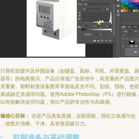
在计算机软硬件及外围设备（如键盘、鼠标、耳机、外置硬盘、
由器等）的电商展示、产品目录或广告宣传中，高质量的产品图
至关重要。塑料材质设备图常常面临反光不均、划痕、指纹、色
真或缺乏质感等问题。使用Adobe Photoshop（PS）进行精修
可以有效解决这些问题，突出产品的专业性与高级感。
精修核心目标：
还原产品真实质感，去除瑕疵，强化立体感与光
泽，使图片清晰、干净、具有视觉吸引力。
一、 前期准备与基础调整