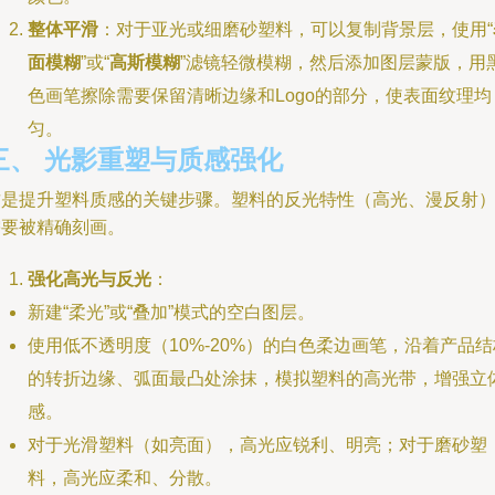
整体平滑
：对于亚光或细磨砂塑料，可以复制背景层，使用“
面模糊
”或“
高斯模糊
”滤镜轻微模糊，然后添加图层蒙版，用
色画笔擦除需要保留清晰边缘和Logo的部分，使表面纹理均
匀。
三、 光影重塑与质感强化
这是提升塑料质感的关键步骤。塑料的反光特性（高光、漫反射
需要被精确刻画。
强化高光与反光
：
新建“柔光”或“叠加”模式的空白图层。
使用低不透明度（10%-20%）的白色柔边画笔，沿着产品结
的转折边缘、弧面最凸处涂抹，模拟塑料的高光带，增强立
感。
对于光滑塑料（如亮面），高光应锐利、明亮；对于磨砂塑
料，高光应柔和、分散。