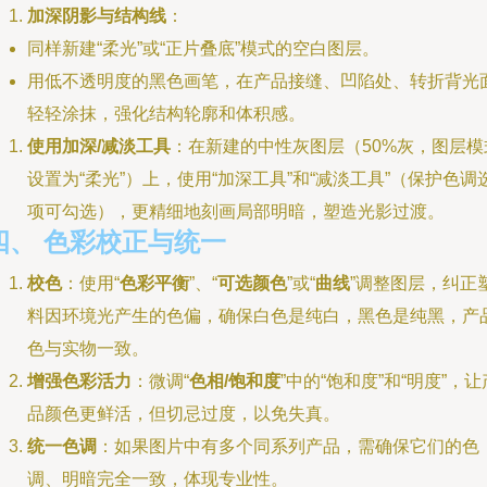
加深阴影与结构线
：
同样新建“柔光”或“正片叠底”模式的空白图层。
用低不透明度的黑色画笔，在产品接缝、凹陷处、转折背光
轻轻涂抹，强化结构轮廓和体积感。
使用加深/减淡工具
：在新建的中性灰图层（50%灰，图层模
设置为“柔光”）上，使用“加深工具”和“减淡工具”（保护色调
项可勾选），更精细地刻画局部明暗，塑造光影过渡。
四、 色彩校正与统一
校色
：使用“
色彩平衡
”、“
可选颜色
”或“
曲线
”调整图层，纠正
料因环境光产生的色偏，确保白色是纯白，黑色是纯黑，产
色与实物一致。
增强色彩活力
：微调“
色相/饱和度
”中的“饱和度”和“明度”，让
品颜色更鲜活，但切忌过度，以免失真。
统一色调
：如果图片中有多个同系列产品，需确保它们的色
调、明暗完全一致，体现专业性。