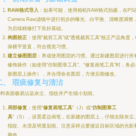
RAW格式导入
：如果可能，使用相机RAW格式拍摄，在PS
Camera Raw滤镜中进行初步的曝光、白平衡、清晰度调整
为后续精修打下良好基础。
构图校正
：使用“裁剪工具”或“透视裁剪工具”校正产品角度，
保横平竖直，符合视觉习惯。
建立修图图层
：养成使用图层的习惯。通过新建图层进行所
修饰操作（如使用“仿制图章工具”、“修复画笔工具”时，务必
新图层上操作），并合理命名图层，方便后期修改。
二、 瑕疵修复与清洁
塑料表面极易沾染灰尘、指纹并产生细小划痕。
局部修复
：使用“
修复画笔工具
”（J）或“
仿制图章工
具
”（S），设置柔边画笔，在新建的图层上，仔细去除灰尘
指纹、水渍及明显划痕。注意采样点要接近目标区域的光影
颜色。