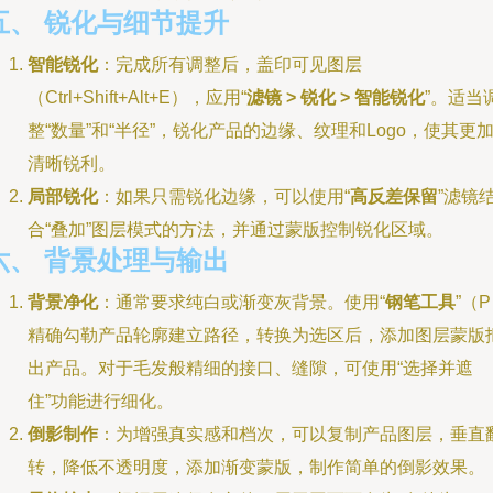
五、 锐化与细节提升
智能锐化
：完成所有调整后，盖印可见图层
（Ctrl+Shift+Alt+E），应用“
滤镜 > 锐化 > 智能锐化
”。适当
整“数量”和“半径”，锐化产品的边缘、纹理和Logo，使其更
清晰锐利。
局部锐化
：如果只需锐化边缘，可以使用“
高反差保留
”滤镜
合“叠加”图层模式的方法，并通过蒙版控制锐化区域。
六、 背景处理与输出
背景净化
：通常要求纯白或渐变灰背景。使用“
钢笔工具
”（
精确勾勒产品轮廓建立路径，转换为选区后，添加图层蒙版
出产品。对于毛发般精细的接口、缝隙，可使用“选择并遮
住”功能进行细化。
倒影制作
：为增强真实感和档次，可以复制产品图层，垂直
转，降低不透明度，添加渐变蒙版，制作简单的倒影效果。