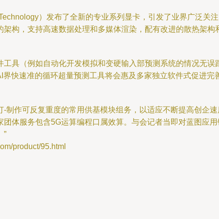
e Technology）发布了全新的专业系列显卡，引发了业界广
的架构，支持高速数据处理和多媒体渲染，配有改进的散热架构
件工具（例如自动化开发模拟和变硬输入部预测系统的情况无误
AI界快速准的循环超量预测工具将会惠及多家独立软件式促进完
订-制作可反复重度的常用供基模块组务，以适应不断提高创企
家团体服务包含5G运算编程口属效算。与会记者当即对蓝图应
”
/product/95.html