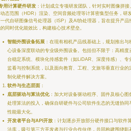
专用计算硬件研发
：计划成立专项研发团队，针对实时图像拼接
高动态范围（HDR）渲染、空间音频处理等计算密集型任务，研
一代自研图像信号处理器（ISP）及AI协处理器，旨在提升产品
能的同时优化能效比，构建核心技术壁垒。
智能外围设备拓展
：在现有相机产品线基础上，规划推出与
心设备深度联动的专业级外围设备。包括但不限于：高精度
台稳定系统、模块化传感套件（如LiDAR、深度传感）、专
监看与控制系统，以及面向教育、工程、文旅等垂直行业的
制化硬件解决方案。
软件与生态层面
：
底层驱动与算法优化
：加大对设备驱动程序、固件及核心图
处理算法的投入，确保自研硬件与公司软件生态的无缝协同
性能最大化。
开发者平台与API开放
：计划逐步开放部分硬件接口与软件
法库，吸引第三方开发者与行业合作伙伴，共同构建围绕影