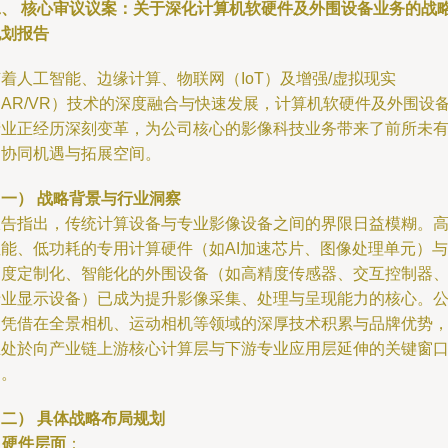
二、 核心审议议案：关于深化计算机软硬件及外围设备业务的战
规划报告
着人工智能、边缘计算、物联网（IoT）及增强/虚拟现实
（AR/VR）技术的深度融合与快速发展，计算机软硬件及外围设
产业正经历深刻变革，为公司核心的影像科技业务带来了前所未
的协同机遇与拓展空间。
（一） 战略背景与行业洞察
报告指出，传统计算设备与专业影像设备之间的界限日益模糊。
性能、低功耗的专用计算硬件（如AI加速芯片、图像处理单元）与
高度定制化、智能化的外围设备（如高精度传感器、交互控制器
专业显示设备）已成为提升影像采集、处理与呈现能力的核心。
司凭借在全景相机、运动相机等领域的深厚技术积累与品牌优势
正处於向产业链上游核心计算层与下游专业应用层延伸的关键窗
期。
二） 具体战略布局规划
.
硬件层面
：