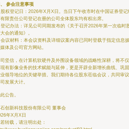
、 参会注意事项
. 股权登记日：2026年X月X日。当日下午收市时在中国证券登记
算有限责任公司登记在册的公司全体股东均有权出席。
. 登记办法：详见公司同期发布的《关于召开2026年第一次临时
东大会的通知》。
. 会议材料：本会议资料及详细议案内容已同时登载于指定信息
露媒体及公司官方网站。
公司坚信，在计算机软硬件及外围设备领域的战略性深耕，将不
是现有影像业务的技术赋能与延伸，更是开辟全新增长曲线、巩
行业领导地位的关键举措。我们期待各位股东莅临会议，共同审
公司发展大计。
特此公告。
影石创新科技股份有限公司 董事会
026年X月X日
如若转载，请注明出处：